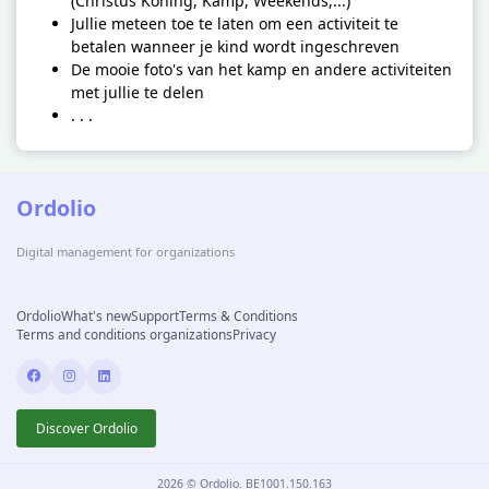
(Christus Koning, Kamp, Weekends,...)
Jullie meteen toe te laten om een activiteit te
betalen wanneer je kind wordt ingeschreven
De mooie foto's van het kamp en andere activiteiten
met jullie te delen
. . .
Ordolio
Digital management for organizations
(opens in new tab)
(opens in new tab)
(opens in new tab)
(opens in new tab)
Ordolio
What's new
Support
Terms & Conditions
(opens in new tab)
(opens in new tab)
Terms and conditions organizations
Privacy
Discover Ordolio
2026 © Ordolio. BE1001.150.163