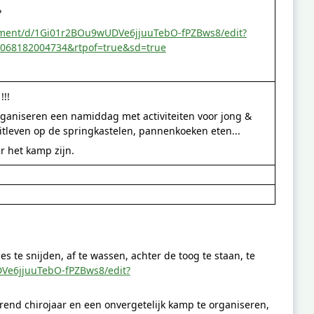
?
ument/d/1Gi01r2BOu9wUDVe6jjuuTebO-fPZBws8/edit?
068182004734&rtpof=true&sd=true
!!
ganiseren een namiddag met activiteiten voor jong &
 uitleven op de springkastelen, pannenkoeken eten...
r het kamp zijn.
s te snijden, af te wassen, achter de toog te staan, te
Ve6jjuuTebO-fPZBws8/edit?
erend chirojaar en een onvergetelijk kamp te organiseren,