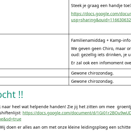
Steek je graag een handje toe
https://docs.google.com/doc
usp=sharing&ouid=116630632
Familienamiddag + Kamp-info !
We geven geen Chiro, maar or
oud: gezellig iets drinken, je
Er zal ook een infomoment ove
Gewone chirozondag.
Gewone chirozondag.
cht !!
ek naar heel wat helpende handen! Zie jij het zitten om mee groentje
shiftenlijst:
https://docs.google.com/document/d/1Gi01r2BOu9wUD
ue&sd=true
 Wij doen er alles aan om met onze kleine leidingsploeg een schitt