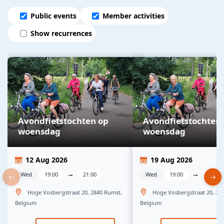
Public events
Member activities
Show recurrences
Avondfietstochten op
Avondfietstochten
woensdag
woensdag
12 Aug 2026
19 Aug 2026
→
→
Wed
19:00
21:00
Wed
19:00
21:00
Hoge Vosbergstraat 20, 2840 Rumst,
Hoge Vosbergstraat 20, 28
Belgium
Belgium