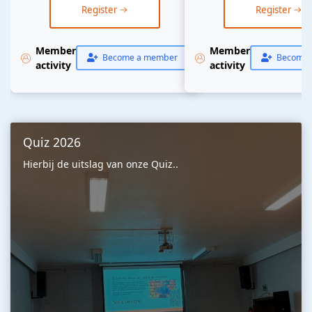
Register
Register
Member
Member
Become a member
Become 
activity
activity
Quiz 2026
Hierbij de uitslag van onze Quiz..