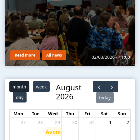
Read more
All news
02/03/2026 - 11:00
August
month
week
2026
day
today
Mon
Tue
Wed
Thu
Fri
Sat
Sun
27
28
29
30
31
1
2
Avondfietstochten op woensdag