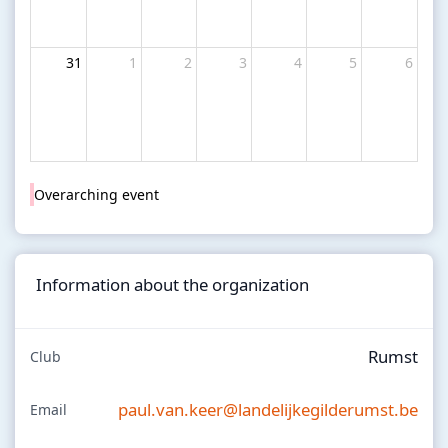
31
1
2
3
4
5
6
Overarching event
Information about the organization
Rumst
Club
paul.van.keer@landelijkegilderumst.be
Email