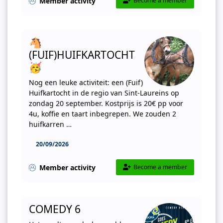
Member activity
Become a member
🐴
(FUIF)HUIFKARTOCHT
🥳
Nog een leuke activiteit: een (Fuif)
Huifkartocht in de regio van Sint-Laureins op
zondag 20 september. Kostprijs is 20€ pp voor
4u, koffie en taart inbegrepen. We zouden 2
huifkarren …
20/09/2026
Member activity
Become a member
COMEDY 6