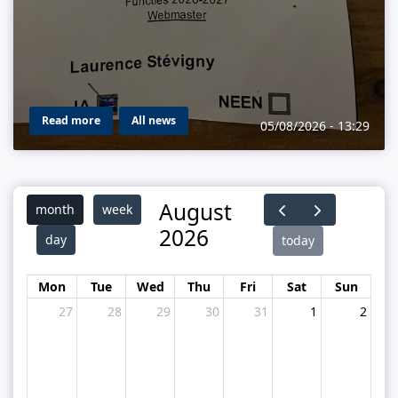
Read more
All news
05/08/2026 - 13:29
August
month
week
2026
day
today
Mon
Tue
Wed
Thu
Fri
Sat
Sun
27
28
29
30
31
1
2