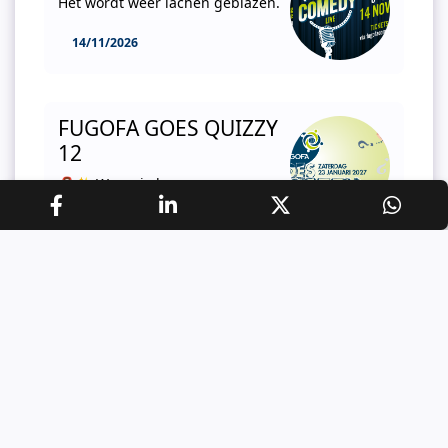
Het wordt weer lachen geblazen.
14/11/2026
FUGOFA GOES QUIZZY
12
🧣✨ Warm je hersenen op
tijdens onze 12de Quizavond! ✨
🧠 Lieve vrienden, familie,
collega’s en quizliefhebbers, Buiten koud,
binnen gezellig… en daartussenin: onze 12de
“Fugofa goes quizzy”! Op zaterdag 24 …
23/01/2027