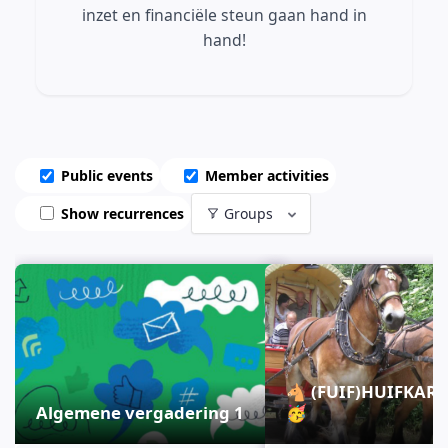
inzet en financiële steun gaan hand in
hand!
Public events
Member activities
Show recurrences
Groups
🐴 (FUIF)HUIFKAR
Algemene vergadering 1
🥳