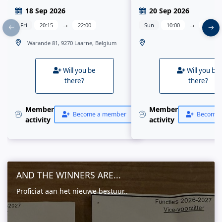
18 Sep 2026
20 Sep 2026
→
→
Fri
20:15
22:00
Sun
10:00
16:00
Warande 81, 9270 Laarne, Belgium
Will you be
Will you be
there?
there?
Member
Member
Become a member
Become 
activity
activity
AND THE WINNERS ARE...
Proficiat aan het nieuwe bestuur..