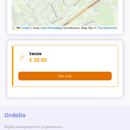
Leaflet
|
Data
OpenStreetMap
contributors, Map tiles ©
Thunderforest
Sessie
€ 20.00
Sale over
Ordolio
Digital management for organizations