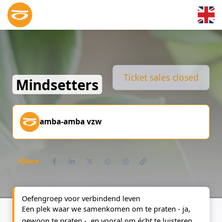
Skip to main content
Ticket sales closed
Mindsetters
amba-amba vzw
Share
Oefengroep voor verbindend leven
Een plek waar we samenkomen om te praten - ja,
gewoon te praten - en vooral om écht te luisteren.