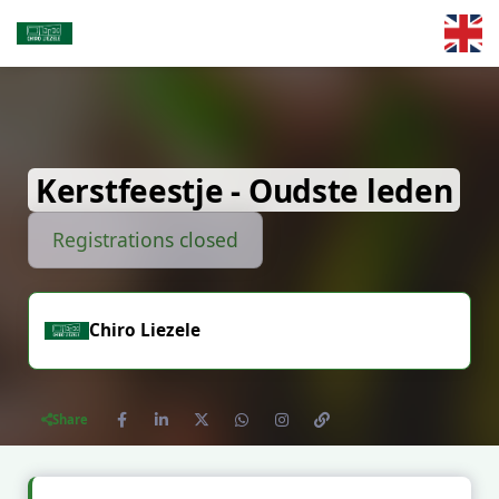
Skip to main content
Kerstfeestje - Oudste leden
Registrations closed
Chiro Liezele
Share