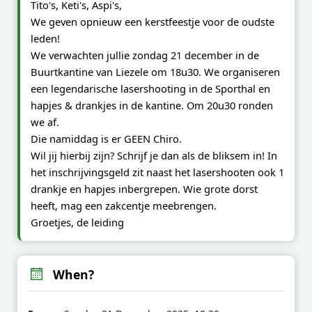
Tito's, Keti's, Aspi's,
We geven opnieuw een kerstfeestje voor de oudste
leden!
We verwachten jullie
zondag 21 decembe
r in de
Buurtkantine van Liezele om
18u30
. We organiseren
een legendarische lasershooting in de Sporthal en
hapjes & drankjes in de kantine. Om
20u30
ronden
we af.
Die namiddag is er GEEN Chiro.
Wil jij hierbij zijn? Schrijf je dan als de bliksem in! In
het inschrijvingsgeld zit naast het lasershooten ook 1
drankje en hapjes inbergrepen. Wie grote dorst
heeft, mag een zakcentje meebrengen.
Groetjes, de leiding
When?