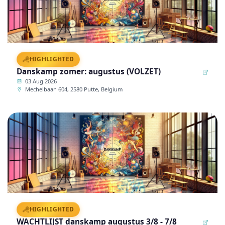
HIGHLIGHTED
Danskamp zomer: augustus (VOLZET)
Publ
03 Aug 2026
Mechelbaan 604, 2580 Putte, Belgium
HIGHLIGHTED
WACHTLIJST danskamp augustus 3/8 - 7/8
Publ