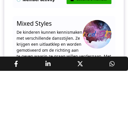
Mixed Styles
De kinderen kunnen kennismaken
met verschillende dansstijlen. Ze
krijgen een uitlaatklep en worden
gemotiveerd om de richting aan
te geven waarin ze graag willen verdergaan. Met
een beetje discipline zijn …
07/09/2026
Member activity
Become a member