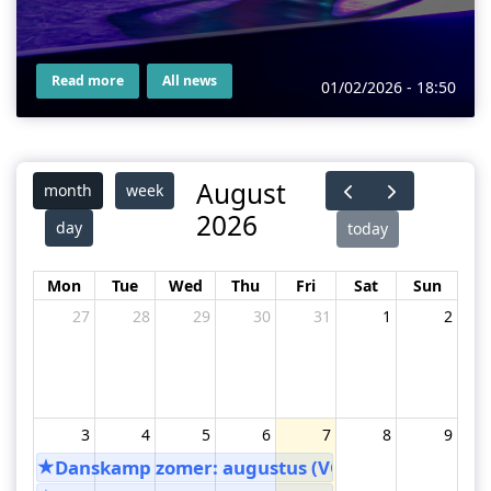
Read more
All news
01/02/2026 - 18:50
August
month
week
2026
day
today
Mon
Tue
Wed
Thu
Fri
Sat
Sun
27
28
29
30
31
1
2
3
4
5
6
7
8
9
★
Danskamp zomer: augustus (VOLZET)