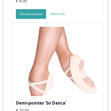
€ 8.00
Choose options
More info
Demi-pointes 'So Danca'
€ 23.00