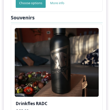
Choose options
More info
Souvenirs
Drinkfles RADC