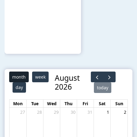
August
month
week
2026
day
today
Mon
Tue
Wed
Thu
Fri
Sat
Sun
27
28
29
30
31
1
2