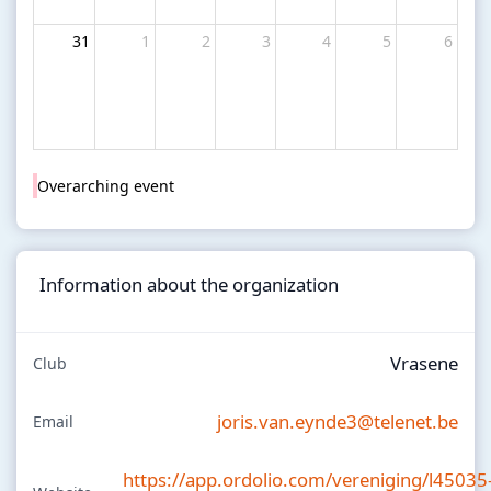
31
1
2
3
4
5
6
Overarching event
Information about the organization
Vrasene
Club
joris.van.eynde3@telenet.be
Email
https://app.ordolio.com/vereniging/l45035