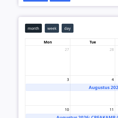
month
week
day
Mon
Tue
27
28
3
4
Augustus 202
10
11
Augustus 2026: CREAKAMP (