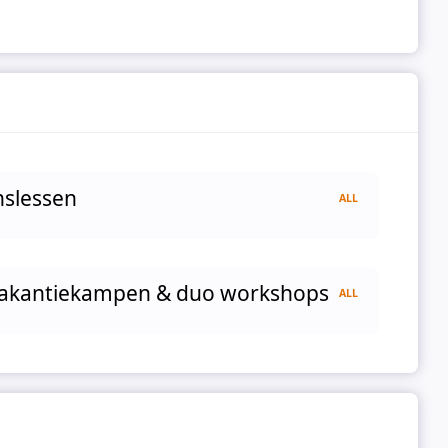
nslessen
ALL
Vakantiekampen & duo workshops
ALL