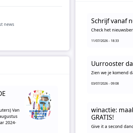
Schrijf vanaf 
est news
Check het nieuwsberi
11/07/2026 - 18:33
Uurrooster da
Zien we je komend d
03/07/2026 - 09:08
DE
winactie: maa
uters) Van
GRATIS!
augustus
aar 2024-
Give it a second dan