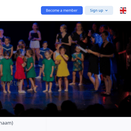
Become a member
Sign up
voriete
 naam)