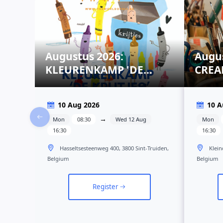
Augustus 2026:
Augus
KLEURENKAMP 'DE
CREA
KRIJTJES' (kleuters)
10 Aug 2026
10 A
→
Mon
08:30
Wed 12 Aug
Mon
16:30
16:30
Hasseltsesteenweg 400, 3800 Sint-Truiden,
Klein
Belgium
Belgium
Register