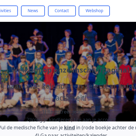
ivities
News
Contact
Webshop
Welkom op onze inschrijfpagina!
ll naar onze kalender en selecteer je fa
activiteit!
1) Registreer je als ouder
2)Voeg je kind(eren) toe aan je account
Vul de medische fiche van je
kind
in (rode boekje achter de
4) Ga naar activiteiten/kalender