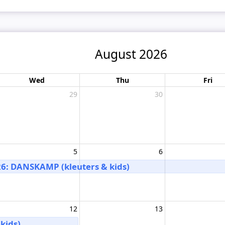
August 2026
Wed
Thu
Fri
29
30
5
6
6: DANSKAMP (kleuters & kids)
12
13
kids)