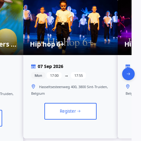
ers &
Hip hop 6+
Hip 
07 Sep 2026
07 
→
Mon
17:00
17:55
Mon
Hasseltsesteenweg 400, 3800 Sint-Truiden,
Hass
Belgium
Belgium
-Truiden,
Register