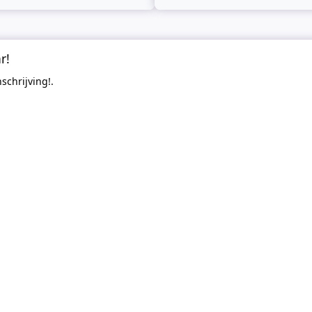
r!
schrijving!.