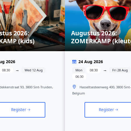
tus 2026:
Augustus 2026:
KAMP (kids)
ZOMERKAMP (kleut
kids)
ug 2026
24 Aug 2026
→
→
08:30
Wed 12 Aug
Mon
08:30
Fri 28 Aug
06:30
dekkenstraat 93, 3800 Sint-Truiden,
Hasseltsesteenweg 400, 3800 Sint
Belgium
Register
Register