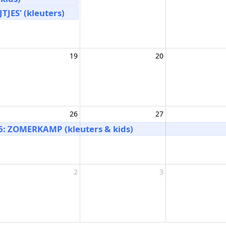
JES' (kleuters)
19
20
26
27
6: ZOMERKAMP (kleuters & kids)
2
3