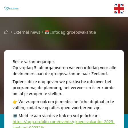
Skip to main content
External news
📅 Infodag groepsvakantie
📅 Infodag groepsvakantie
Beste vakantieganger,
Op
vrijdag 5 juli
organiseren we een
infodag voor alle
deelnemers aan de groepsvakantie naar Zeeland
.
Tijdens deze dag geven we praktische info over het
programma, de planning, het vervoer en is er ruimte
om al je vragen te stellen.
👉 We vragen ook om je
medische fiche digitaal in te
vullen
, zodat we op alles goed voorbereid zijn.
💻 Meld je aan via deze link en vul je fiche in:
https://app.ordolio.com/events/groepsvakantie-2025-
zeeland-990326/