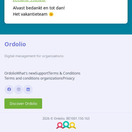
Alvast bedankt en tot dan!
Het vakantieteam 🌞
Ordolio
Digital management for organizations
(opens in new tab)
(opens in new tab)
(opens in new tab)
(opens in new tab)
Ordolio
What's new
Support
Terms & Conditions
(opens in new tab)
(opens in new tab)
Terms and conditions organizations
Privacy
Discover Ordolio
2026 © Ordolio. BE1001.150.163