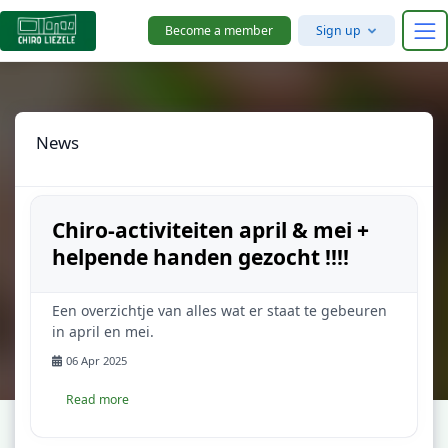
Skip to main content
Become a member
Sign up
News
Chiro-activiteiten april & mei +
helpende handen gezocht !!!!
Een overzichtje van alles wat er staat te gebeuren
in april en mei.
06 Apr 2025
Read more