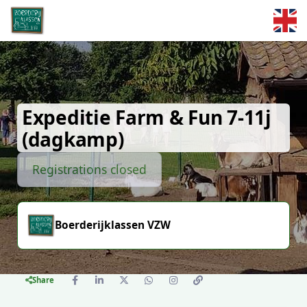
Skip to main content
Expeditie Farm & Fun 7-11j
(dagkamp)
Registrations closed
Boerderijklassen VZW
Share