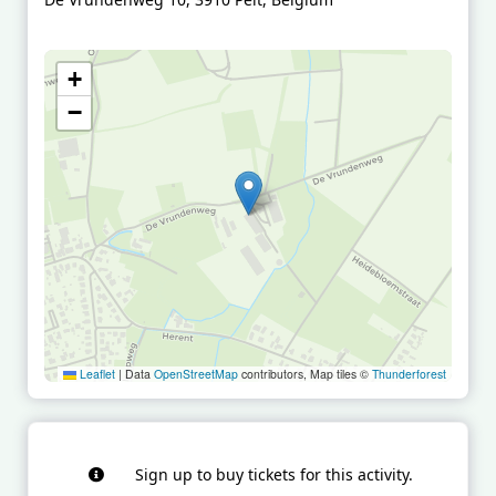
+
−
Leaflet
|
Data
OpenStreetMap
contributors, Map tiles ©
Thunderforest
Sign up to buy tickets for this activity.