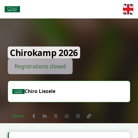
Skip to main content
Chirokamp 2026
Registrations closed
Chiro Liezele
Share