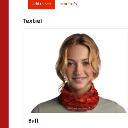
Add to cart
More info
Textiel
Buff