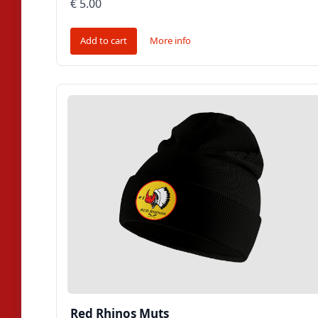
€ 5.00
Add to cart
More info
Red Rhinos Muts