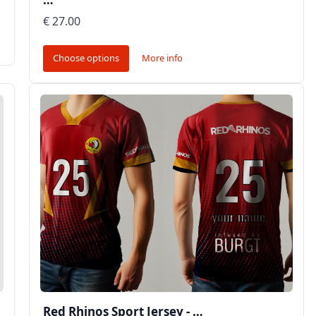
€ 27.00
Choose options
More info
Red Rhinos Sport Jersey - …