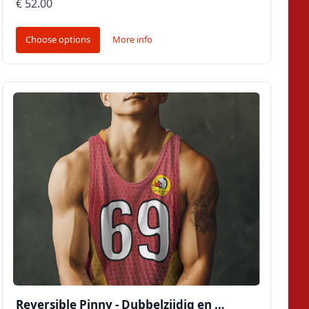
€ 52.00
Choose options
More info
Reversible Pinny - Dubbelzijdig en …