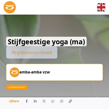
Skip to main content
Stijfgeestige yoga (ma)
Registrations closed
amba-amba vzw
volwassenen
Share