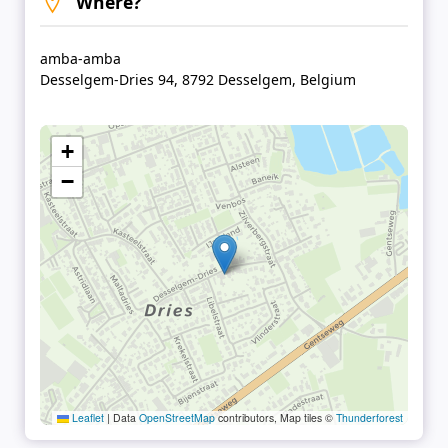
Where?
amba-amba
Desselgem-Dries 94, 8792 Desselgem, Belgium
+
−
Leaflet
|
Data
OpenStreetMap
contributors, Map tiles ©
Thunderforest