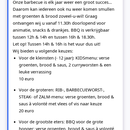
Onze barbecue is elk jaar weer een groot succes…
Daarom kan iedereen ook nu weer komen smullen
met groenten & brood zoveel-u-wil! Graag
ontvangen wij u vanaf 11.30h doorlopend voor
animatie, snacks & drankjes. BBQ is verkrijgbaar
tussen 12h & 14h en tussen 16h & 18.30h.
Let op! Tussen 14h & 16h is het vuur dus uit!
Wij bieden u volgende keuzes:
Voor de kleinsten (- 12 jaar):
KIDSmenu
: verse
groenten, brood & saus, 2 curryworsten & een
leuke verrassing
10 euro
Voor de groteren:
RIB-, BARBECUEWORST-,
STEAK- of ZALM-menu
: verse groenten, brood &
saus à volonté met vlees of vis naar keuze
20 euro
Voor de grootste eters:
BBQ voor de grote
honger
: verse groenten, brood & saus à volonté