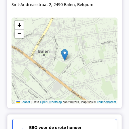
Sint-Andreasstraat 2, 2490 Balen, Belgium
+
−
Leaflet
|
Data
OpenStreetMap
contributors, Map tiles ©
Thunderforest
BBQ voor de grote honger